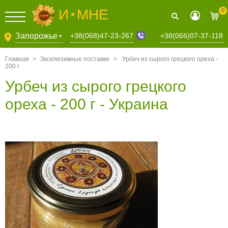
И
МНЕ
0
+38(068)47-23-267
Запорожье
+38(066)07-37-118
▼
Главная
>
Эксклюзивные поставки
>
Урбеч из сырого грецкого ореха -
200 г
Урбеч из сырого грецкого
ореха - 200 г - Украина