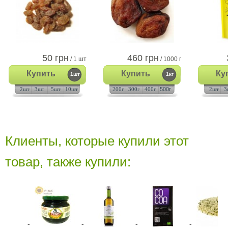
50 грн
460 грн
/ 1 шт
/ 1000 г
Купить
Купить
Ку
1шт
1кг
2шт
3шт
5шт
10шт
200г
300г
400г
500г
2шт
3
Клиенты, которые купили этот
товар, также купили: