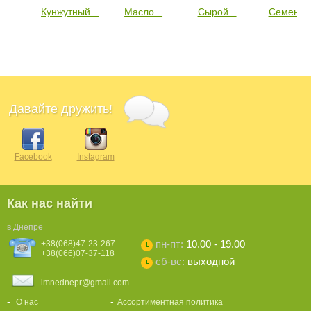
Кунжутный...
Масло...
Сырой...
Семена..
Давайте дружить!
Facebook
Instagram
Как нас найти
в Днепре
пн-пт:
10.00 - 19.00
+38(068)47-23-267
+38(066)07-37-118
сб-вс:
выходной
imnednepr@gmail.com
О нас
Ассортиментная политика