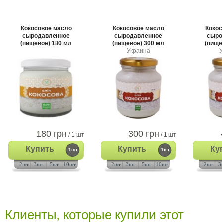
Кокосовое масло
Кокосовое масло
Кокос
сыродавленное
сыродавленное
сыро
(пищевое) 180 мл
(пищевое) 300 мл
(пище
Украина
180 грн
300 грн
/ 1 шт
/ 1 шт
Купить
Купить
Ку
1шт
1шт
2шт
3шт
5шт
10шт
2шт
3шт
5шт
10шт
2шт
3
Клиенты, которые купили этот