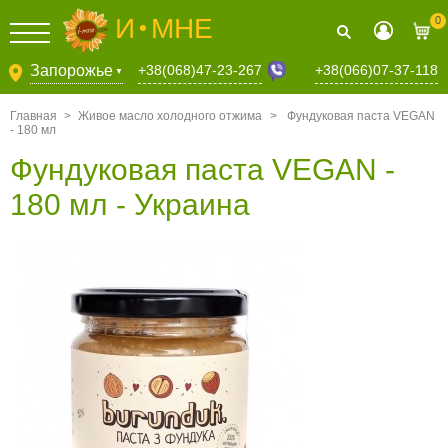
И
МНЕ
0
+38(068)47-23-267
Запорожье
+38(066)07-37-118
▼
Главная
>
Живое масло холодного отжима
>
Фундуковая паста VEGAN
- 180 мл
Фундуковая паста VEGAN -
180 мл - Украина