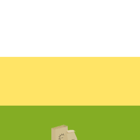
феты...
Льняной...
Мед...
Пробник...