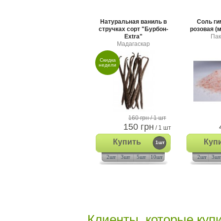
Натуральная ваниль в
Соль ги
стручках сорт "Бурбон-
розовая (м
Extra"
Пак
Мадагаскар
Скидка
недели
160 грн
/ 1 шт
150 грн
/ 1 шт
Купить
Куп
1шт
2шт
3шт
5шт
10шт
2шт
3шт
Клиенты, которые купи