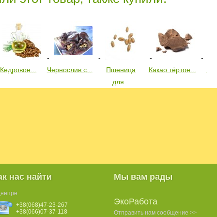
Кедровое...
Чернослив с...
Пшеница
Какао тёртое...
Кон
для...
ак нас найти
Мы вам рады
Днепре
ЭкоРабота
+38(068)47-23-267
+38(066)07-37-118
Отправить нам сообщение >>