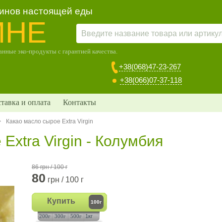
зинов настоящей еды
МНЕ
нные эко-продукты с гарантией качества.
+38(068)47-23-267
+38(066)07-37-118
тавка и оплата
Контакты
>
Какао масло сырое Extra Virgin
Extra Virgin - Колумбия
86 грн / 100 г
80
грн / 100 г
Купить
100г
200г
300г
500г
1кг