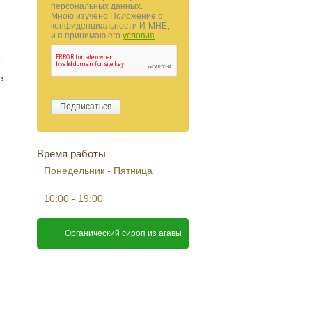
персональных данных.
Мною изучено Положение о
конфиденциальности И-МНЕ,
и я принимаю его
условия
.
е
е
Время работы
Понедельник - Пятница
10:00 - 19:00
Органический сироп из агавы