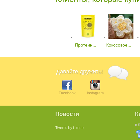
Протеин...
Кокосовое...
Давайте дружить!
Facebook
Instagram
Новости
К
в 
Tweets by i_mne