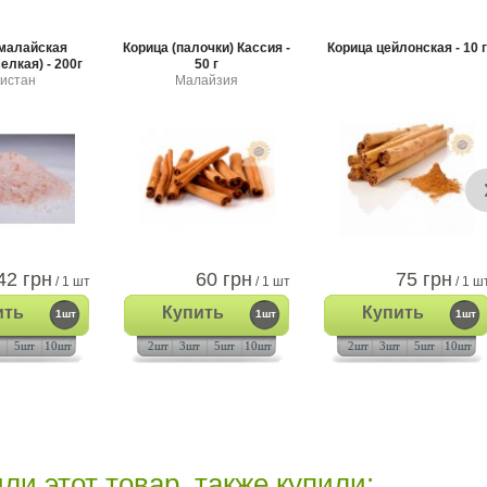
малайская
Корица (палочки) Кассия -
Корица цейлонская - 10 г
елкая) - 200г
50 г
истан
Малайзия
42 грн
60 грн
75 грн
/ 1 шт
/ 1 шт
/ 1 ш
ить
Купить
Купить
1шт
1шт
1шт
5шт
10шт
2шт
3шт
5шт
10шт
2шт
3шт
5шт
10шт
ли этот товар, также купили: