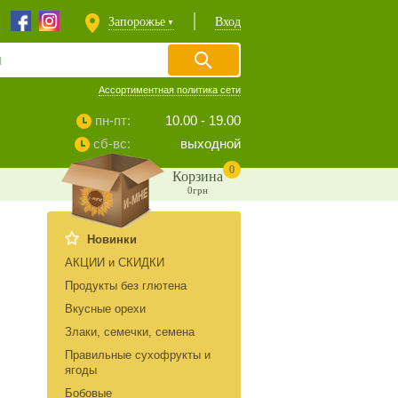
Запорожье
Вход
▼
Ассортиментная политика сети
пн-пт:
10.00 - 19.00
сб-вс:
выходной
0
Корзина
0грн
Новинки
АКЦИИ и СКИДКИ
Продукты без глютена
Вкусные орехи
Злаки, семечки, семена
Правильные сухофрукты и
ягоды
Бобовые