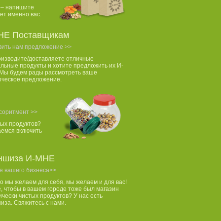
 – напишите
ет именно вас.
НЕ Поставщикам
вить нам предложение >>
оизводите/доставляете отличные
льные продукты и хотите предложить их И-
Мы будем рады рассмотреть ваше
рческое предложение.
соритмент >>
ых продуктов?
аемся включить
ншиза И-МНЕ
я вашего бизнеса>>
то мы желаем для себя, мы желаем и для вас!
, чтобы в вашем городе тоже был магазин
ически чистых продуктов? У нас есть
за. Свяжитесь с нами.