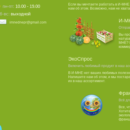
Если вы мечтаете работать в И-МНЕ
пн-пт:
10.00 - 19.00
нам об этом. Возможно, нам не хвата
б-вс:
выходной
И-М
imnednepr@gmail.com
Отпра
Вы пр
натура
МНЕ? 
комме
ЭкоСпрос
Включить любимый продукт в наш ас
В И-МНЕ нет ваших любимых полезн
Напишите нам об этом, и мы постар
их в наш ассортимент.
Фра
Всё дл
Все, ч
Хотите
эколог
франши