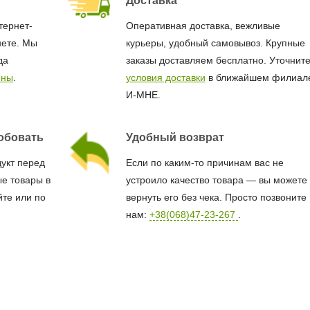
Доставка
тернет-
Оперативная доставка, вежливые
нете. Мы
курьеры, удобный самовывоз. Крупные
да
заказы доставляем бесплатно. Уточнит
ины
.
условия доставки
в ближайшем филиал
И-МНЕ.
обовать
Удобный возврат
дукт перед
Если по каким-то причинам вас не
е товары в
устроило качество товара — вы можете
йте или по
вернуть его без чека. Просто позвоните
нам:
+38(068)47-23-267
.