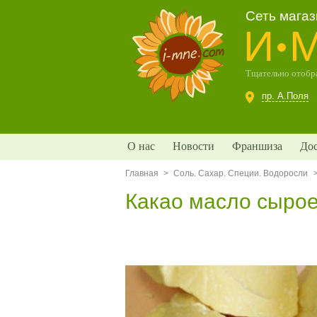
Сеть мага
И
Тщательно отобра
пр. А.Поля
О нас
Новости
Франшиза
Дос
Главная
>
Соль. Сахар. Специи. Водоросли
Какао масло сырое 