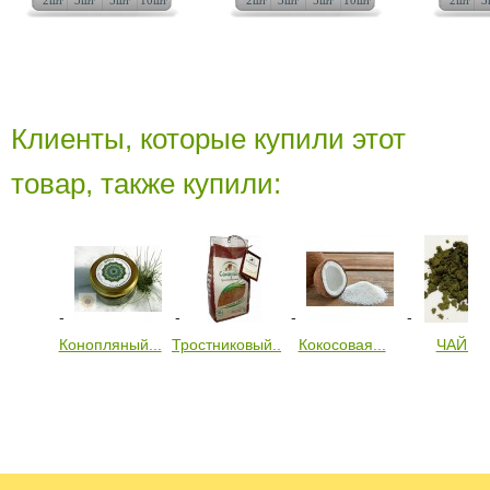
2шт
3шт
5шт
10шт
2шт
3шт
5шт
10шт
2шт
3
Клиенты, которые купили этот
товар, также купили:
Конопляный...
Тростниковый...
Кокосовая...
ЧАЙ...