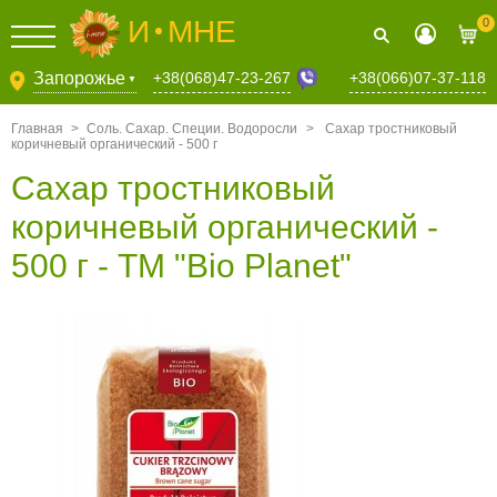
И
МНЕ
0
+38(068)47-23-267
Запорожье
+38(066)07-37-118
▼
Главная
>
Соль. Сахар. Специи. Водоросли
>
Сахар тростниковый
коричневый органический - 500 г
Сахар тростниковый
коричневый органический -
500 г - TM "Bio Planet"