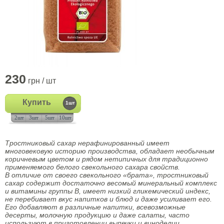
230
грн / шт
Купить
1шт
2шт
3шт
5шт
10шт
Тростниковый сахар нерафинированный имеет
многовековую историю производства, обладает необычным
коричневым цветом и рядом нетипичных для традиционно
применяемого белого свекольного сахара свойств.
В отличие от своего свекольного «брата», тростниковый
сахар содержит достаточно весомый минеральный комплекс
и витамины группы В, имеет низкий гликемический индекс,
не перебивает вкус напитков и блюд и даже усиливает его.
Его добавляют в различные напитки, всевозможные
десерты, молочную продукцию и даже салаты, часто
используют в приготовлении выпечки и виноделии.