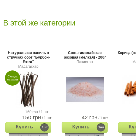
В этой же категории
Натуральная ваниль в
Соль гималайская
Корица (п
стручках сорт "Бурбон-
розовая (мелкая) - 200г
Extra"
Пакистан
М
Мадагаскар
Скидка
недели
160 грн
/ 1 шт
150 грн
42 грн
/ 1 шт
/ 1 шт
Купить
Купить
Ку
1шт
1шт