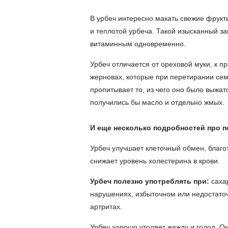
В урбеч интересно макать свежие фрукт
и теплотой урбеча. Такой изысканный за
витаминным одновременно.
Урбеч отличается от ореховой муки, к п
жерновах, которые при перетирании сем
пропитывает то, из чего оно было выжато
получились бы масло и отдельно жмых.
И еще несколько подробностей про п
Урбеч улучшает клеточный обмен, благо
снижает уровень холестерина в крови.
Урбеч полезно употреблять при:
саха
нарушениях, избыточном или недостаточ
артритах.
Урбеч хорошо утоляет жажду и голод. О