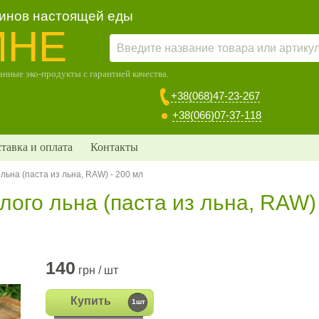
зинов настоящей еды
МНЕ
нные эко-продукты с гарантией качества.
+38(068)47-23-267
+38(066)07-37-118
тавка и оплата
Контакты
льна (паста из льна, RAW) - 200 мл
лого льна (паста из льна, RAW) 
140
грн / шт
Купить
1шт