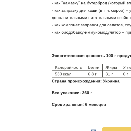
-
как "намазку" на бутерброд
(который вп
-
как заправку для каши
(в т. ч. сырой) 
дополнительными питательными свойст
-
как компонет заправки
для салатов, соу
-
как биодобавку-иммуномодулятор
– пр
Энергетическая ценность 100 г проду
Калорийность
Белки
Жиры
Угл
530 ккал
6,8 г
31 г
6 г
Страна происхождения: Украина
Вес упаковки: 360 г
Срок хранения: 6 меясцев