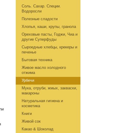
Соль. Сахар. Специи.
Водоросли
Полезные сладости
Хлопья, каши, крупы, гранола
Ореховые пасты, Годжи, Чиа и
другие Суперфуды
Сыроедные хлебцы, крекеры и
печенье
Бытовая техника
Живое масло холодного
отжима
Урбечи
Мука, отруби, жмых, закваски,
макароны
Натуральная гигиена и
косметика
ли
Книги
Живой сок
з
Какао & Шоколад