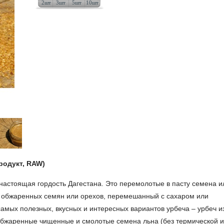
2шт
3шт
5шт
10шт
родукт, RAW)
 настоящая гордость Дагестана. Это перемолотые в пасту семена и
из обжаренных семян или орехов, перемешанный с сахаром или
амых полезных, вкусных и интересных вариантов урбеча –
урб
еч и
бжаренные чищенные и смолотые семена льна
(без термической и