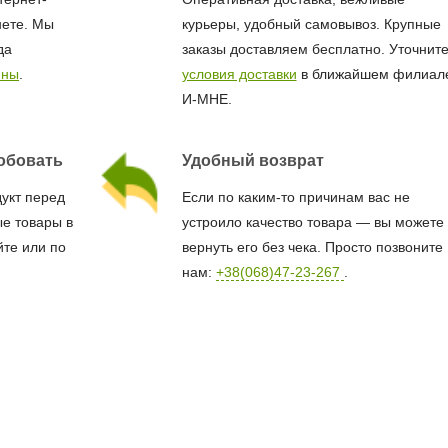
нете. Мы
курьеры, удобный самовывоз. Крупные
да
заказы доставляем бесплатно. Уточнит
ины
.
условия доставки
в ближайшем филиал
И-МНЕ.
обовать
Удобный возврат
дукт перед
Если по каким-то причинам вас не
е товары в
устроило качество товара — вы можете
йте или по
вернуть его без чека. Просто позвоните
нам:
+38(068)47-23-267
.