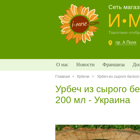
Сеть мага
И
Тщательно отобра
пр. А.Поля
О нас
Новости
Франшиза
Дос
Главная
>
Урбечи
>
Урбеч из сырого белого 
Урбеч из сырого бе
200 мл - Украина