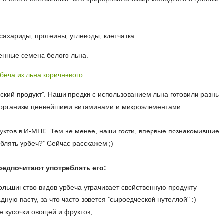
сахариды, протеины, углеводы, клетчатка.
енные семена белого льна.
беча из льна коричневого
.
арский продукт". Наши предки с использованием льна готовили разн
 организм ценнейшими витаминами и микроэлементами.
уктов в И-МНЕ. Тем не менее, наши гости, впервые познакомивши
еблять урбеч?
" Сейчас расскажем ;)
редпочитают употреблять его:
ольшинство видов урбеча утрачивает свойственную продукту
ную пасту, за что часто зовется "сыроедческой нутеллой" :)
е кусочки овощей и фруктов;