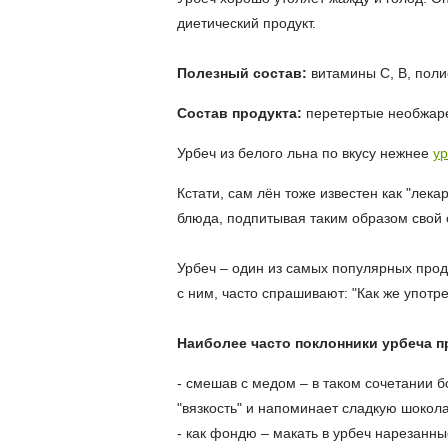
диетический продукт.
Полезный состав:
витамины С, В, поли
Состав продукта:
перетертые необжар
Урбеч из белого льна по вкусу нежнее
ур
Кстати, сам лён тоже известен как "лек
блюда, подпитывая таким образом свой
Урбеч – один из самых популярных прод
с ним, часто спрашивают: "
Как же употр
Наиболее часто поклонники урбеча п
-
смешав с медом
– в таком сочетании б
"вязкость" и напоминает сладкую шоколад
-
как фондю
– макать в урбеч нарезанны