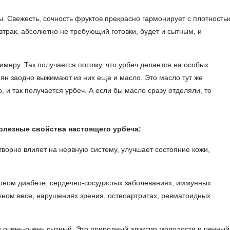
ы
. Свежесть, сочность фруктов прекрасно гармонирует с плотность
втрак, абсолютно не требующий готовки, будет и сытным, и
римеру. Так получается потому, что урбеч делается на особых
ян заодно выжимают из них еще и масло. Это масло тут же
, и так получается урбеч. А если бы масло сразу отделяли, то
олезные свойства настоящего урбеча:
творно влияет на нервную систему, улучшает состояние кожи,
рном диабете, сердечно-сосудистых заболеваниях, иммунных
ном весе, нарушениях зрения, остеоартритах, ревматоидных
н очень-очень сытный. Это природный эликсир молодости и ценный