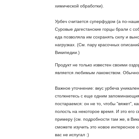
химической обработки).
Урбеч считается суперфудом
(а по-нашем
Суровые дагестанские горцы брали с со
еда позволяла им сохранять силу и вын
нагрузках. (См. пару красочных описани
Википедии.)
Продукт не только известен своими оз
является любимым лакомством. Обычно 
Важное уточнение: вкус урбеча уникале
столкнетесь с еще одним запоминающимс
постараемся: он не то, чтобы "вяжет", 
полость на некоторое время. И это его 
примеру (см. подробности там же, в Ви
сможете изучить это новое интересное о
вас не испугал :)