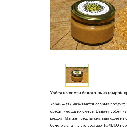
Урбеч из семян белого льна (сырой п
Урбеч
– так называется особый продукт,
орехи, иногда их смесь. Бывает урбеч 
медом. Мы же предлагаем вам один из с
б
елого льна
–
в
е
го составе
ТОЛЬКО нео