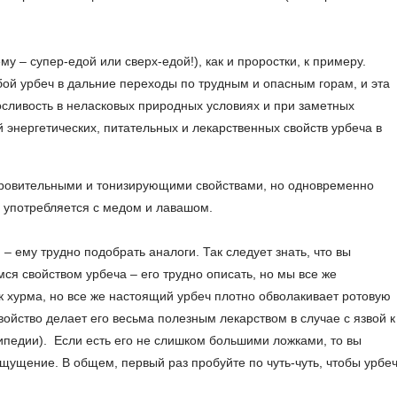
у – супер-едой или сверх-едой!), как и проростки, к примеру.
бой урбеч в дальние переходы по трудным и опасным горам, и эта
осливость в неласковых природных условиях и при заметных
й энергетических, питательных и лекарственных свойств урбеча в
доровительными и тонизирующими свойствами, но одновременно
употребляется с медом и лавашом.
н
– ему трудно подобрать аналоги. Так следует знать, что вы
я свойством урбеча – его трудно описать, но мы все же
как хурма, но все же настоящий урбеч плотно обволакивает ротовую
свойство делает его весьма полезным лекарством в случае с язвой к
кипедии). Если есть его не слишком большими ложками, то вы
щущение. В общем, первый раз пробуйте по чуть-чуть, чтобы урбе