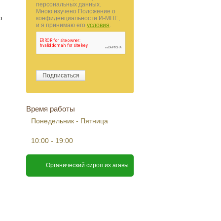
персональных данных.
Мною изучено Положение о
ю
конфиденциальности И-МНЕ,
и я принимаю его
условия
.
Время работы
Понедельник - Пятница
10:00 - 19:00
Органический сироп из агавы