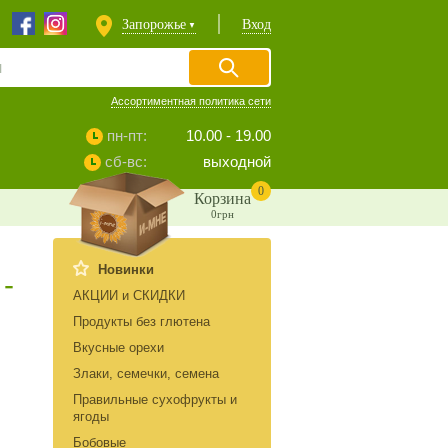
Запорожье
Вход
▼
Ассортиментная политика сети
пн-пт:
10.00 - 19.00
сб-вс:
выходной
0
Корзина
0грн
Новинки
-
АКЦИИ и СКИДКИ
Продукты без глютена
Вкусные орехи
Злаки, семечки, семена
Правильные сухофрукты и
ягоды
Бобовые