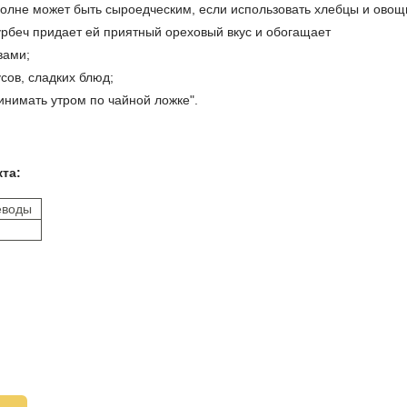
олне может быть сыроедческим, если использовать хлебцы и овощ
– урбеч придает ей приятный ореховый вкус и обогащает
вами;
сов, сладких блюд;
инимать утром по чайной ложке".
кта:
еводы