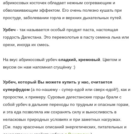
абрикосовых косточек обладает нежным согревающим и
обволакивающим эффектом. Его очень полезно кушать при
простуде, заболевании горла и верхних дыхательных путей.
Урбеч
- так называется особый продукт паста, настоящая
гордость Дагестана. Это перемолотые в пасту семена льна или
орехи, иногда их смесь.
На вкус абрикосовый урбеч
сладкий, кремовый
. Цветом и
вкусом он нам напомнил сгущёнку :)
Урбеч, который Вы можете купить у нас, считается
суперфудом
(а по-нашему - супер-едой или сверх-едой!), как и
проростки, к примеру. Суровые дагестанские горцы брали с
собой урбеч в дальние переходы по трудным и опасным горам,
и эта еда позволяла им сохранять силу и выносливость в
неласковых природных условиях и при заметных нагрузках.
(См. пару красочных описаний энергетических, питательных и