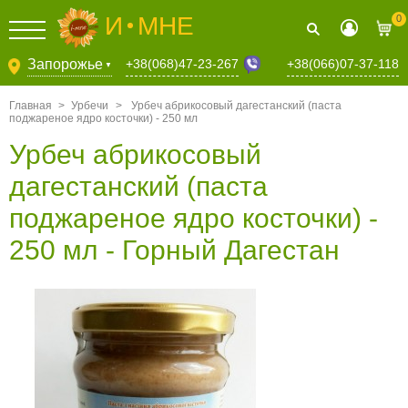
И
МНЕ
0
+38(068)47-23-267
Запорожье
+38(066)07-37-118
▼
Главная
>
Урбечи
>
Урбеч абрикосовый дагестанский (паста
поджареное ядро косточки) - 250 мл
Урбеч абрикосовый
дагестанский (паста
поджареное ядро косточки) -
250 мл - Горный Дагестан