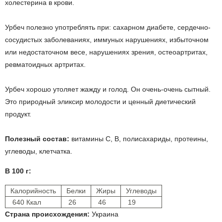
холестерина в крови.
Урбеч полезно употреблять при: сахарном диабете, сердечно-
сосудистых заболеваниях, иммуных нарушениях, избыточном
или недостаточном весе, нарушениях зрения, остеоартритах,
ревматоидных артритах.
Урбеч хорошо утоляет жажду и голод. Он очень-очень сытный.
Это природный эликсир молодости и ценный диетический
продукт.
Полезный состав:
витамины С, В, полисахариды, протеины,
углеводы, клетчатка.
В 100 г:
Калорийность
Белки
Жиры
Углеводы
640 Ккал
26
46
19
Страна происхождения:
Украина