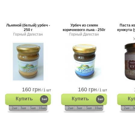
Льняной (белый) урбеч -
Урбеч из семян
Паста и
250 г
коричневого льна - 250г
кунжута (
Горный Дагестан
Горный Дагестан
160 грн
160 грн
/ 1 шт
/ 1 шт
Купить
Купить
Ку
1шт
1шт
2шт
3шт
5шт
10шт
2шт
3шт
5шт
10шт
2шт
3