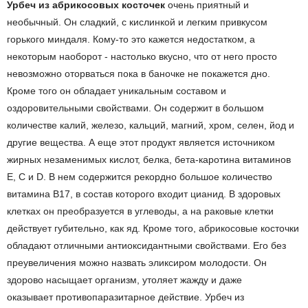
Урбеч из абрикосовых косточек
очень приятный и
необычный. Он сладкий, c кислинкой и легким привкусом
горького миндаля. Кому-то это кажется недостатком, а
некоторым наоборот - настолько вкусно, что от него просто
невозможно оторваться пока в баночке не покажется дно.
Кроме того он обладает уникальным составом и
оздоровительными свойствами. Он содержит в большом
количестве калий, железо, кальций, магний, хром, селен, йод и
другие вещества. А еще этот продукт является источником
жирных незаменимых кислот, белка, бета-каротина витаминов
Е, С и D. В нем содержится рекордно большое количество
витамина В17, в состав которого входит цианид. В здоровых
клетках он преобразуется в углеводы, а на раковые клетки
действует губительно, как яд. Кроме того, абрикосовые косточки
обладают отличными антиоксидантными свойствами. Его без
преувеличения можно назвать эликсиром молодости. Он
здорово насыщает организм, утоляет жажду и даже
оказывает противопаразитарное действие. Урбеч из