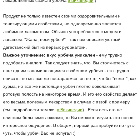
лекарственных свойств урбеча
в Википедии
.)
Продукт не только известен своими оздоровительными и
тонизирующими свойствами, но одновременно является
любимым лакомством. Обычно употребляется с медом и
лавашом. "Жана, неси урбеч!" - так нам описали уютный
дагестанский быт из первых рук знатоки.
Важное уточнение: вкус урбеча уникален
- ему трудно
подобрать аналоги. Так следует знать, что Вы столкнетесь с
еще одним запоминающимся свойством урбеча - его трудно
описать, но мы все же постараемся: он не то, чтобы "вяжет", как
хурма, но все же настоящий урбеч плотно обволакивает
ротовую полость на некоторое время. И это его свойство делает
его весьма полезным лекарством в случае с язвой к примеру
(см. подробности там же,
в Википедии
). Если есть его не
слишком большими ложками, то Вы сможете изучить это новое
интересное ощущение. В общем, первый раз пробуйте по чуть-
чуть, чтобы урбеч Вас не испугал :)