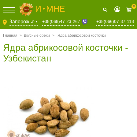
И
МНЕ
0
+38(068)47-23-267
Запорожье
+38(066)07-37-118
▼
Главная
>
Вкусные орехи
>
Ядра абрикосовой косточки
Ядра абрикосовой косточки -
Узбекистан