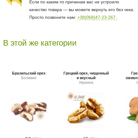
Если по каким-то причинам вас не устроило
качество товара — вы можете вернуть его без чека.
Просто позвоните нам:
+38(068)47-23-267
.
В этой же категории
Бразильский орех
Грецкий орех, чищенный
Гре
Боливия
и вкусный
оживле
Украина