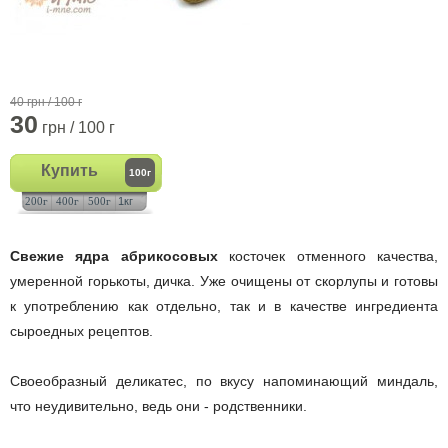
40 грн / 100 г
30
грн / 100 г
Купить
100г
200г
400г
500г
1кг
Свежие ядра абрикосовых
косточек отменного качества,
умеренной горькоты, дичка. Уже очищены от скорлупы и готовы
к употреблению как отдельно, так и в качестве ингредиента
сыроедных рецептов.
Своеобразный деликатес, по вкусу напоминающий миндаль,
что неудивительно, ведь они - родственники.