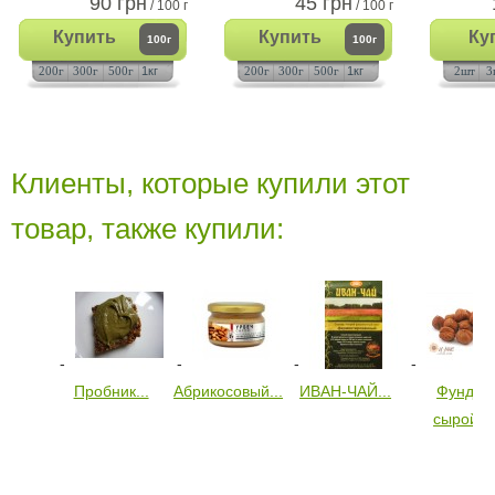
90 грн
45 грн
/ 100 г
/ 100 г
Купить
Купить
Ку
100г
100г
200г
300г
500г
1кг
200г
300г
500г
1кг
2шт
3
Клиенты, которые купили этот
товар, также купили:
Пробник...
Абрикосовый...
ИВАН-ЧАЙ...
Фундук
сырой...