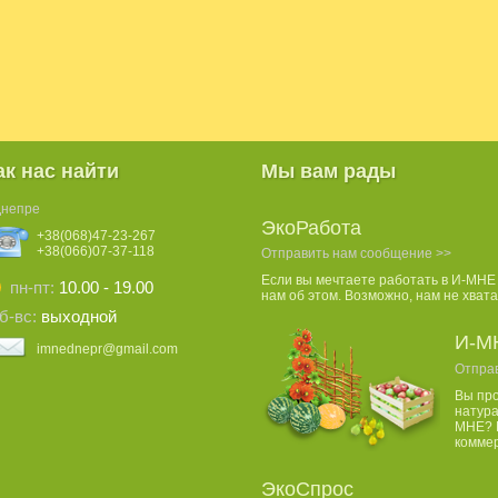
ак нас найти
Мы вам рады
Днепре
ЭкоРабота
+38(068)47-23-267
+38(066)07-37-118
Отправить нам сообщение >>
Если вы мечтаете работать в И-МНЕ
пн-пт:
10.00 - 19.00
нам об этом. Возможно, нам не хвата
б-вс:
выходной
И-М
imnednepr@gmail.com
Отпра
Вы пр
натура
МНЕ? 
комме
ЭкоСпрос