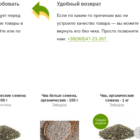
обовать
Удобный возврат
дукт перед
Если по каким-то причинам вас не
е товары в
устроило качество товара — вы можете
йте или по
вернуть его без чека. Просто позвоните
нам:
+38(068)47-23-267
.
ческие семена
Чиа белые семена,
Чиа, органические
200 г
органические - 100 г
семена - 1 кг
ентина
Эквадор
Эквадор
Скидка
недели