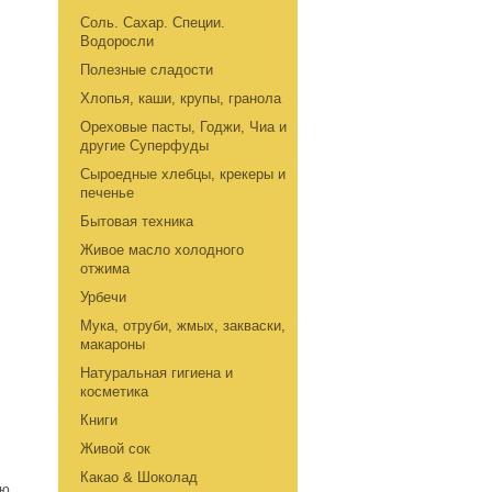
Соль. Сахар. Специи.
Водоросли
Полезные сладости
Хлопья, каши, крупы, гранола
Ореховые пасты, Годжи, Чиа и
другие Суперфуды
Сыроедные хлебцы, крекеры и
печенье
Бытовая техника
Живое масло холодного
отжима
Урбечи
Мука, отруби, жмых, закваски,
макароны
Натуральная гигиена и
косметика
Книги
Живой сок
Какао & Шоколад
ую