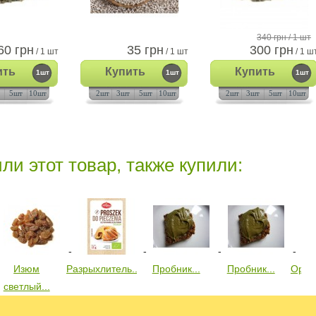
340 грн
/ 1 шт
60 грн
35 грн
300 грн
/ 1 шт
/ 1 шт
/ 1 ш
ить
Купить
Купить
1шт
1шт
1шт
5шт
10шт
2шт
3шт
5шт
10шт
2шт
3шт
5шт
10шт
ли этот товар, также купили:
Изюм
Разрыхлитель...
Пробник...
Пробник...
Орган
светлый...