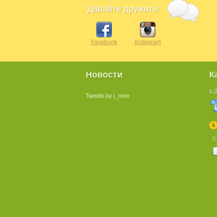
Давайте дружить!
Facebook
Instagram
Новости
К
в 
Tweets by i_mne
с