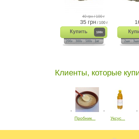
40 грн
/ 100 г
35 грн
1
/ 100 г
Купить
Куп
100г
200г
300г
500г
1кг
2шт
3шт
Клиенты, которые купи
Пробник...
Уксус...