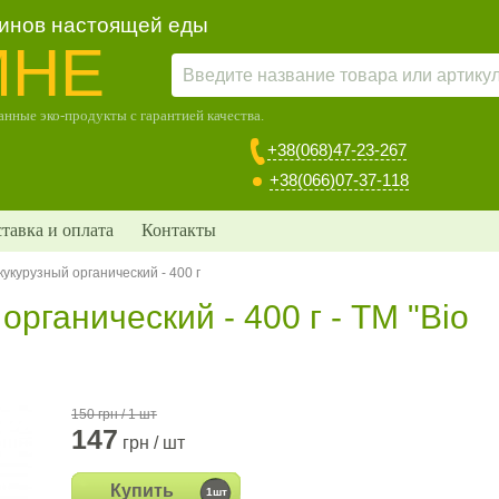
зинов настоящей еды
МНЕ
нные эко-продукты с гарантией качества.
+38(068)47-23-267
+38(066)07-37-118
тавка и оплата
Контакты
 кукурузный органический - 400 г
органический - 400 г - TM "Bio
150 грн / 1 шт
147
грн / шт
Купить
1шт