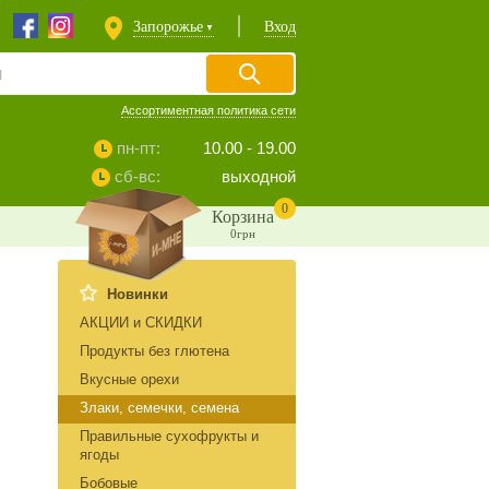
Запорожье
Вход
▼
Ассортиментная политика сети
пн-пт:
10.00 - 19.00
сб-вс:
выходной
0
Корзина
0грн
Новинки
АКЦИИ и СКИДКИ
Продукты без глютена
Вкусные орехи
Злаки, семечки, семена
Правильные сухофрукты и
ягоды
Бобовые