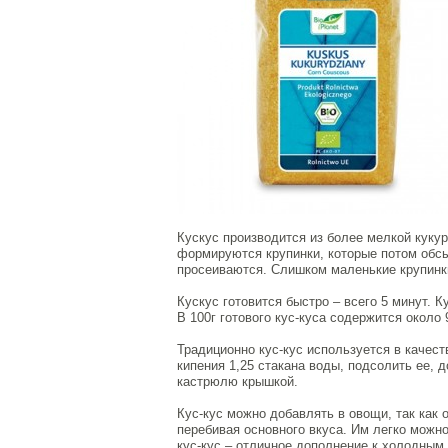
Кускус производится из более мелкой кукур
формируются крупинки, которые потом обсы
просеиваются. Слишком маленькие крупинки,
Кускус готовится быстро – всего 5 минут. 
В 100г готового кус-куса содержится около 
Традиционно кус-кус используется в качест
кипения 1,25 стакана воды, подсолить ее, 
кастрюлю крышкой.
Кус-кус можно добавлять в овощи, так как 
перебивая основного вкуса. Им легко можн
кус-кус – отличное дополнение к холодным