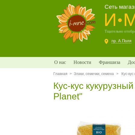
Сеть мага
И
Тщательно отобра
пр. А.Поля
О нас
Новости
Франшиза
Дос
Главная
>
Злаки, семечки, семена
>
Кус-кус
Кус-кус кукурузный 
Planet"