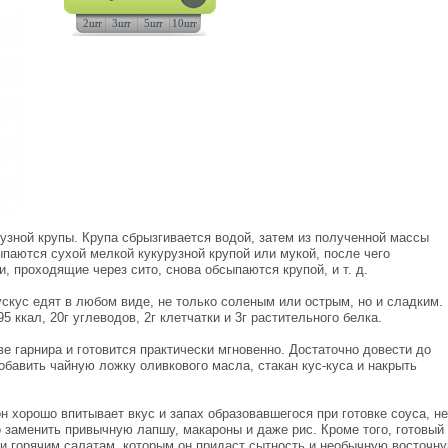
2шт
3шт
5шт
10шт
узной крупы. Крупа сбрызгивается водой, затем из полученной массы
паются сухой мелкой кукурузной крупой или мукой, после чего
 проходящие через сито, снова обсыпаются крупой, и т. д.
Кускус едят в любом виде, не только соленым или острым, но и сладким.
95 ккал, 20г углеводов, 2г клетчатки и 3г растительного белка.
ве гарнира и готовится практически мгновенно. Достаточно довести до
добавить чайную ложку оливкового масла, стакан кус-куса и накрыть
он хорошо впитывает вкус и запах образовавшегося при готовке соуса, не
о заменить привычную лапшу, макароны и даже рис. Кроме того, готовый
 и горячим салатам, которым он придаст сытность и необычную восточн