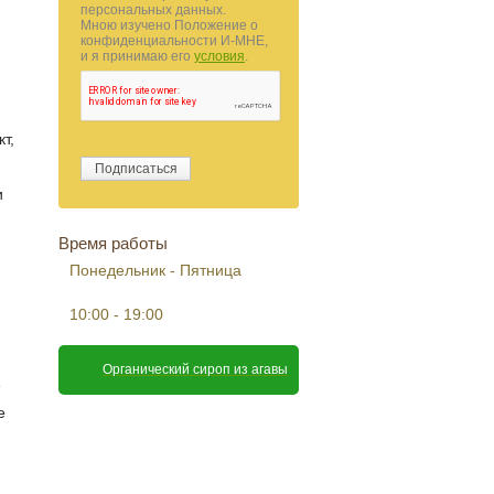
персональных данных.
Мною изучено Положение о
конфиденциальности И-МНЕ,
и я принимаю его
условия
.
т,
и
Время работы
Понедельник - Пятница
10:00 - 19:00
Органический сироп из агавы
е
е