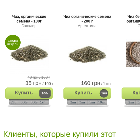
Чиа, органические
Чиа органические семена
Чиа б
семена - 100г
- 200 г
органич
Эквадор
Аргентина
Э
Скидка
недели
40 грн
/ 100 г
35 грн
160 грн
/ 100 г
/ 1 шт
Купить
Купить
Ку
1шт
100г
200г
300г
500г
1кг
2шт
3шт
5шт
10шт
2шт
3
Клиенты, которые купили этот