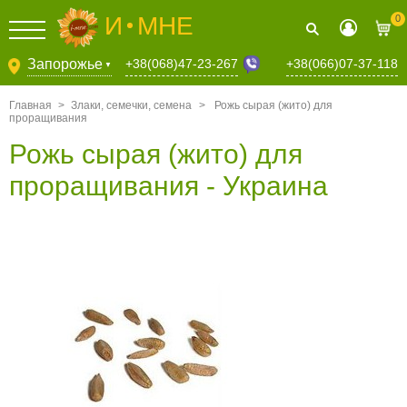
И
МНЕ
0
+38(068)47-23-267
Запорожье
+38(066)07-37-118
▼
Главная
>
Злаки, семечки, семена
>
Рожь сырая (жито) для
проращивания
Рожь сырая (жито) для
проращивания - Украина