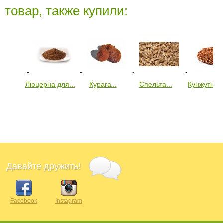
товар, также купили:
Люцерна для...
Курага...
Спельта...
Кунжутные.
Давайте дружить!
Facebook
Instagram