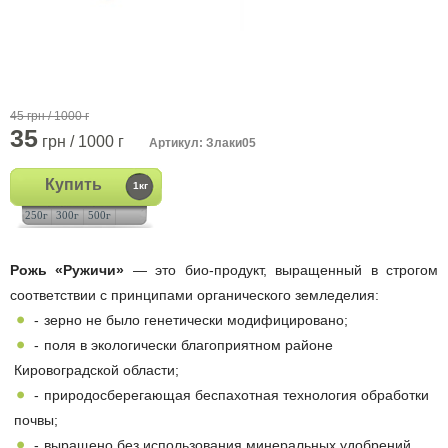
45 грн / 1000 г
35
грн / 1000 г
Артикул: Злаки05
Купить
1кг
250г
300г
500г
Рожь «Ружичи»
— это био-продукт, выращенный в строгом
соответствии с принципами органического земледелия:
зерно не было генетически модифицировано;
поля в экологически благоприятном районе
Кировоградской области;
природосберегающая беспахотная технология обработки
почвы;
выращено без использования минеральных удобрений,