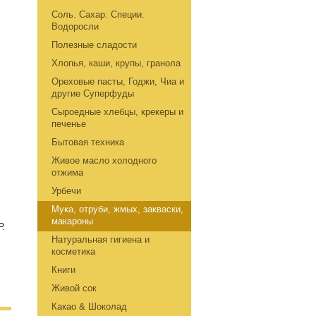
Соль. Сахар. Специи.
Водоросли
Полезные сладости
Хлопья, каши, крупы, гранола
Ореховые пасты, Годжи, Чиа и
другие Суперфуды
Сыроедные хлебцы, крекеры и
печенье
Бытовая техника
Живое масло холодного
отжима
Урбечи
Мука, отруби, жмых, закваски,
макароны
.
Натуральная гигиена и
косметика
Книги
Живой сок
Какао & Шоколад