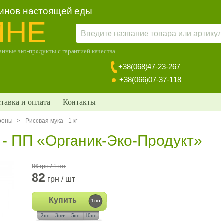
зинов настоящей еды
МНЕ
нные эко-продукты с гарантией качества.
+38(068)47-23-267
+38(066)07-37-118
тавка и оплата
Контакты
ароны
>
Рисовая мука - 1 кг
г - ПП «Органик-Эко-Продукт»
86 грн / 1 шт
82
грн / шт
Купить
1шт
2шт
3шт
5шт
10шт