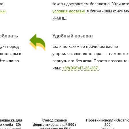
да
заказы доставляем бесплатно. Уточнит
ины
.
условия доставки
в ближайшем филиал
И-МНЕ.
обовать
Удобный возврат
дукт перед
Если по каким-то причинам вас не
е товары в
устроило качество товара — вы можете
йте или по
вернуть его без чека. Просто позвоните
нам:
+38(068)47-23-267
.
закваска для
Солод ржаной
Протеин конопли Organi
 хлеба - 30г
ферментированный 500 г
- 200 г