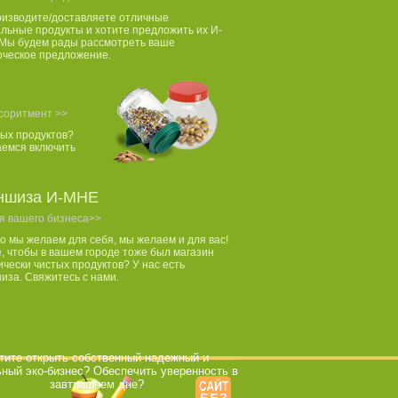
оизводите/доставляете отличные
льные продукты и хотите предложить их И-
Мы будем рады рассмотреть ваше
рческое предложение.
соритмент >>
ых продуктов?
аемся включить
ншиза И-МНЕ
я вашего бизнеса>>
то мы желаем для себя, мы желаем и для вас!
, чтобы в вашем городе тоже был магазин
ически чистых продуктов? У нас есть
за. Свяжитесь с нами.
тите открыть собственный надежный и
ный эко-бизнес? Обеспечить уверенность в
завтрашнем дне?