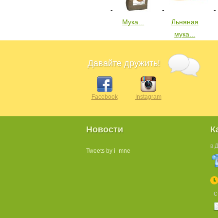
Мука...
Льняная
мука...
Давайте дружить!
Facebook
Instagram
Новости
К
в 
Tweets by i_mne
с