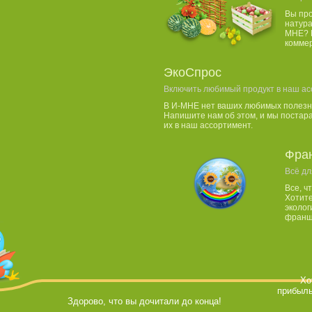
Вы пр
натура
МНЕ? 
комме
ЭкоСпрос
Включить любимый продукт в наш ас
В И-МНЕ нет ваших любимых полезн
Напишите нам об этом, и мы постар
их в наш ассортимент.
Фра
Всё дл
Все, ч
Хотите
эколог
франши
Хо
прибыль
Здорово, что вы дочитали до конца!