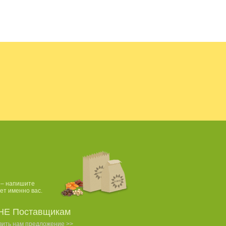
пья из...
Миндаль
Маш, бобы
Миндаль...
жареный
мунг
 – напишите
ет именно вас.
НЕ Поставщикам
вить нам предложение >>