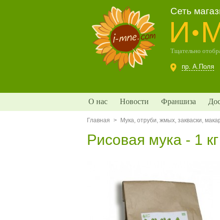
Сеть мага
И
Тщательно отобра
пр. А.Поля
О нас
Новости
Франшиза
Дос
Главная
>
Мука, отруби, жмых, закваски, мак
Рисовая мука - 1 к