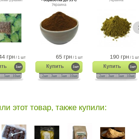
оими руками!
- обработка до 55 С
Украина
Украина
44 грн
65 грн
190 грн
/ 1 шт
/ 1 шт
/ 1 ш
ить
Купить
Купить
1шт
1шт
1шт
5шт
10шт
2шт
3шт
5шт
10шт
2шт
3шт
5шт
10шт
ли этот товар, также купили: