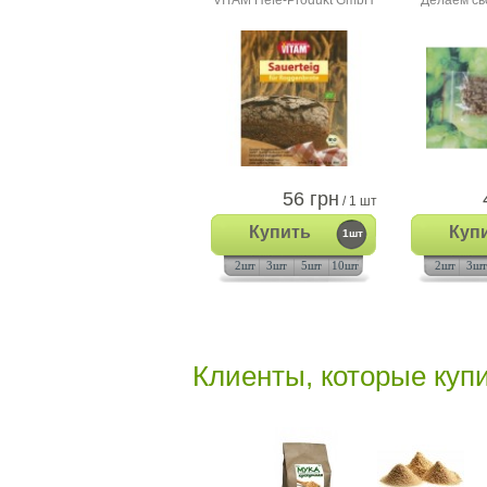
VITAM Hefe-Produkt GmbH
Делаем св
56 грн
/ 1 шт
Купить
Куп
1шт
2шт
3шт
5шт
10шт
2шт
3шт
Клиенты, которые купи