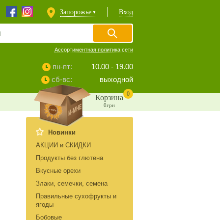
Запорожье
Вход
▼
Ассортиментная политика сети
пн-пт:
10.00 - 19.00
сб-вс:
выходной
0
Корзина
0грн
Новинки
АКЦИИ и СКИДКИ
Продукты без глютена
Вкусные орехи
Злаки, семечки, семена
Правильные сухофрукты и
ягоды
Бобовые