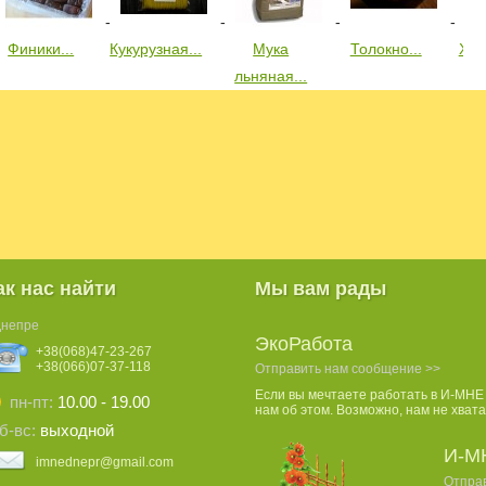
Финики...
Кукурузная...
Мука
Толокно...
Хло
льняная...
ак нас найти
Мы вам рады
Днепре
ЭкоРабота
+38(068)47-23-267
+38(066)07-37-118
Отправить нам сообщение >>
Если вы мечтаете работать в И-МНЕ
пн-пт:
10.00 - 19.00
нам об этом. Возможно, нам не хвата
б-вс:
выходной
И-М
imnednepr@gmail.com
Отпра