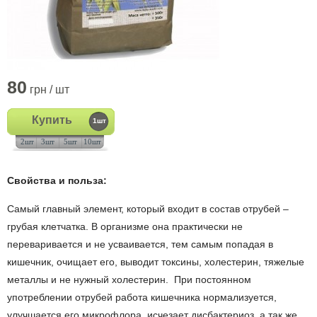
80
грн / шт
Купить
1шт
2шт
3шт
5шт
10шт
Свойства и польза:
Самый главный элемент, который входит в состав отрубей –
грубая клетчатка. В организме она практически не
переваривается и не усваивается, тем самым попадая в
кишечник, очищает его, выводит токсины, холестерин, тяжелые
металлы и не нужный холестерин. При постоянном
употреблении отрубей работа кишечника нормализуется,
улучшается его микрофлора, исчезает дисбактериоз, а так же