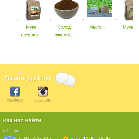
Мука
Солод
Мыло...
Мука...
овсяная...
ржаной...
Давайте дружить!
Facebook
Instagram
Как нас найти
в Днепре
пн-пт:
10.00 - 19.00
+38(068)47-23-267