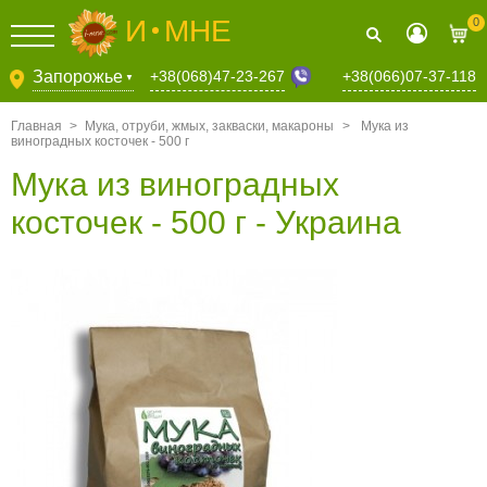
И
МНЕ
0
+38(068)47-23-267
Запорожье
+38(066)07-37-118
▼
Главная
>
Мука, отруби, жмых, закваски, макароны
>
Мука из
виноградных косточек - 500 г
Мука из виноградных
косточек - 500 г - Украина