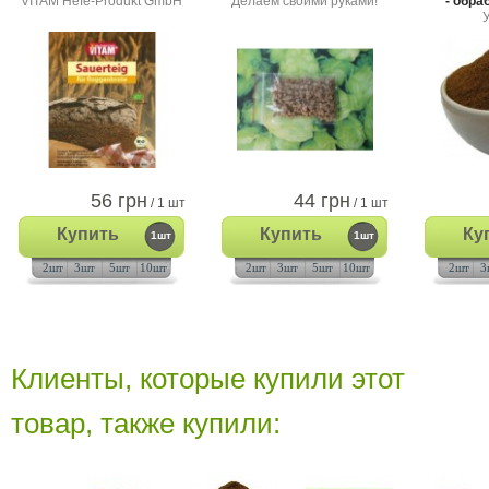
VITAM Hefe-Produkt GmbH
Делаем своими руками!
- обра
56 грн
44 грн
/ 1 шт
/ 1 шт
Купить
Купить
Ку
1шт
1шт
2шт
3шт
5шт
10шт
2шт
3шт
5шт
10шт
2шт
3
Клиенты, которые купили этот
товар, также купили: